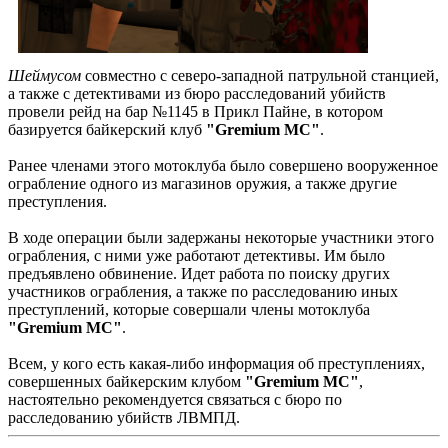
Шеймусом
совместно с северо-западной патрульной станцией,
а также с детективами из бюро расследований убийств
провели рейд на бар №1145 в Прикл Пайне, в котором
базируется байкерский клуб
"Gremium MC"
.
Ранее членами этого мотоклуба было совершено вооруженное
ограбление одного из магазинов оружия, а также другие
преступления.
В ходе операции были задержаны некоторые участники этого
ограбления, с ними уже работают детективы. Им было
предъявлено обвинение. Идет работа по поиску других
участников ограбления, а также по расследованию иных
преступлений, которые совершали члены мотоклуба
"Gremium MC"
.
Всем, у кого есть какая-либо информация об преступлениях,
совершенных байкерским клубом
"Gremium MC"
,
настоятельно рекомендуется связаться с бюро по
расследованию убийств ЛВМПД.