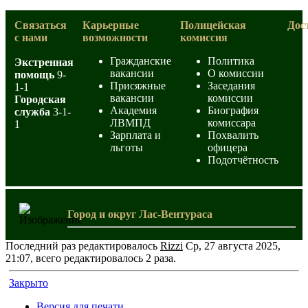
Связаться
Карьерные
Полицейская
Дос
с нами
возможности
комиссия
Гражданские
Политика
Экстренная
вакансии
О комиссии
помощь
9-
Присяжные
Заседания
1-1
вакансии
комиссии
Городская
Академия
Биография
служба
3-1-
ЛВМПД
комиссара
1
Зарплата и
Похвалить
льготы
офицера
Подотчётность
Город и округ Лас-Вентураса
Последний раз редактировалось
Rizzi
Ср, 27 августа 2025,
21:07, всего редактировалось 2 раза.
Закрыто
Версия для печати