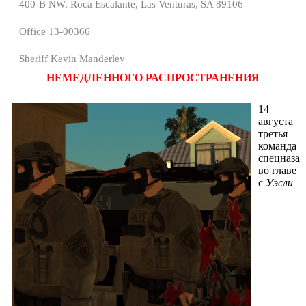
400-B NW. Roca Escalante, Las Venturas, SA 89106
Office 13-00366
Sheriff Kevin Manderley
НЕМЕДЛЕННОГО РАСПРОСТРАНЕНИЯ
14
августа
третья
команда
спецназа
во главе
с
Уэсли