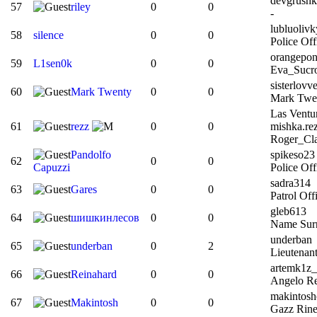
devgrushk
57
riley
0
0
-
lubluolivk
58
silence
0
0
Police Off
orangepo
59
L1sen0k
0
0
Eva_Sucr
sisterlovv
60
Mark Twenty
0
0
Mark Twen
Las Ventu
61
rezz
0
0
mishka.re
Roger_Cl
Pandolfo
spikeso23
62
0
0
Capuzzi
Police Off
sadra314
63
Gares
0
0
Patrol Off
gleb613
64
шишкинлесов
0
0
Name Sur
underban
65
underban
0
2
Lieutenant
artemk1z
66
Reinahard
0
0
Angelo Re
makintosh
67
Makintosh
0
0
Gazz Rin