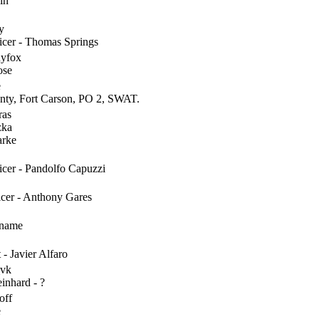
in
y
icer - Thomas Springs
nyfox
ose
e
ty, Fort Carson, PO 2, SWAT.
ras
zka
arke
icer - Pandolfo Capuzzi
icer - Anthony Gares
name
 - Javier Alfaro
_vk
inhard - ?
off
e