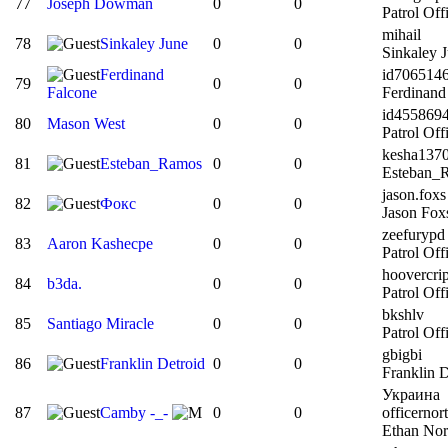
77
Joseph Dowman
0
0
Patrol Of
mihail
78
Sinkaley June
0
0
Sinkaley 
Ferdinand
id706514
79
0
0
Falcone
Ferdinand
id455869
80
Mason West
0
0
Patrol Off
kesha137
81
Esteban_Ramos
0
0
Esteban_R
jason.foxs
82
Фокс
0
0
Jason Foxs
zeefurypd
83
Aaron Kashecpe
0
0
Patrol Off
hoovercri
84
b3da.
0
0
Patrol Of
bkshlv
85
Santiago Miracle
0
0
Patrol Off
gbigbi
86
Franklin Detroid
0
0
Franklin D
Украина
87
Camby -_-
0
0
officernor
Ethan Nor