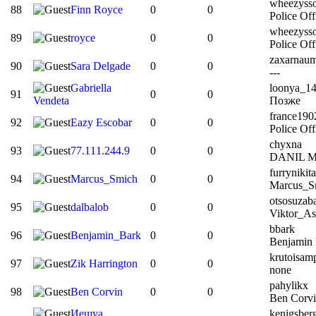
wheezyss
88
Finn Royce
0
0
Police Off
wheezyss
89
royce
0
0
Police Off
zaxarnau
90
Sara Delgade
0
0
---
Gabriella
loonya_1
91
0
0
Vendeta
Позже
france190
92
Eazy Escobar
0
0
Police Off
chyxna
93
77.111.244.9
0
0
DANIL 
furrynikita
94
Marcus_Smich
0
0
Marcus_S
otsosuzaba
95
dalbalob
0
0
Viktor_A
bbark
96
Benjamin_Bark
0
0
Benjamin
krutoisam
97
Zik Harrington
0
0
none
pahylikx
98
Ben Corvin
0
0
Ben Corv
Иешуа
kenigsber