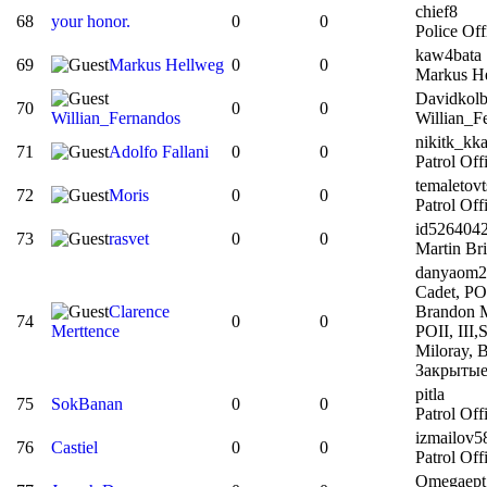
chief8
68
your honor.
0
0
Police Off
kaw4bata
69
Markus Hellweg
0
0
Markus H
Davidkolb
70
0
0
Willian_Fernandos
Willian_F
nikitk_kk
71
Adolfo Fallani
0
0
Patrol Off
temaletov
72
Moris
0
0
Patrol Off
id526404
73
rasvet
0
0
Martin Br
danyaom2
Cadet, PO
Clarence
Brandon M
74
0
0
Merttence
POII, III
Miloray, 
Закрытые
pitla
75
SokBanan
0
0
Patrol Of
izmailov5
76
Castiel
0
0
Patrol Off
Omegaept