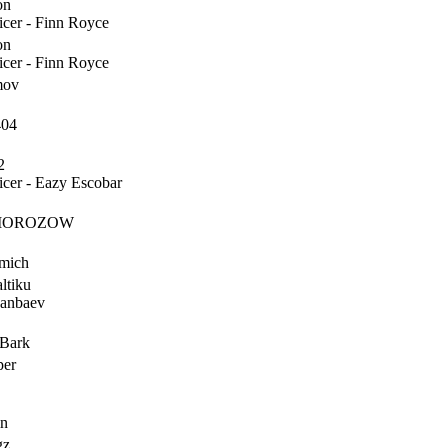
on
icer - Finn Royce
on
icer - Finn Royce
mov
404
2
icer - Eazy Escobar
MOROZOW
mich
ltiku
sanbaev
 Bark
per
in
gz