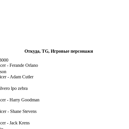
Откуда, TG, Игровые персонажи
3000
icer - Ferande Orlano
son
icer - Adam Cutler
lvero lpo zebra
ficer - Harry Goodman
icer - Shane Stevens
icer - Jack Krens