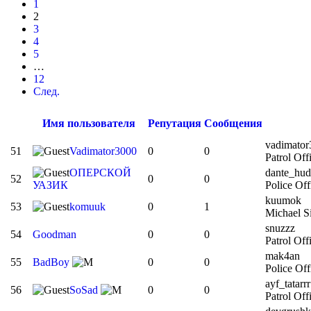
1
2
3
4
5
…
12
След.
Имя пользователя
Репутация
Сообщения
vadimator
51
Vadimator3000
0
0
Patrol Off
ОПЕРСКОЙ
dante_hud
52
0
0
УАЗИК
Police Off
kuumok
53
komuuk
0
1
Michael Si
snuzzz
54
Goodman
0
0
Patrol Of
mak4an
55
BadBoy
0
0
Police Off
ayf_tatarrr
56
SoSad
0
0
Patrol Off