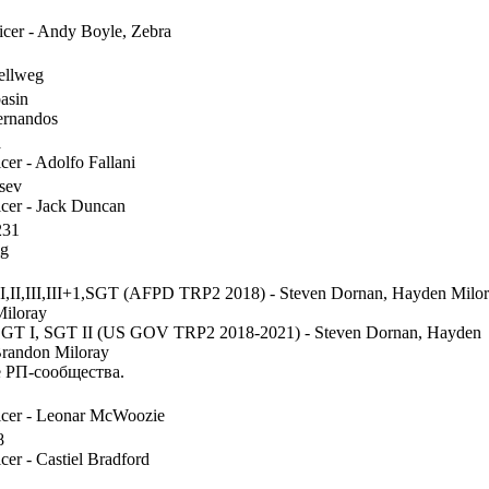
icer - Andy Boyle, Zebra
ellweg
asin
ernandos
a
icer - Adolfo Fallani
tsev
icer - Jack Duncan
231
ig
I,II,III,III+1,SGT (AFPD TRP2 2018) - Steven Dornan, Hayden Milor
iloray
,SGT I, SGT II (US GOV TRP2 2018-2021) - Steven Dornan, Hayden
Brandon Miloray
 РП-сообщества.
ficer - Leonar McWoozie
8
icer - Castiel Bradford