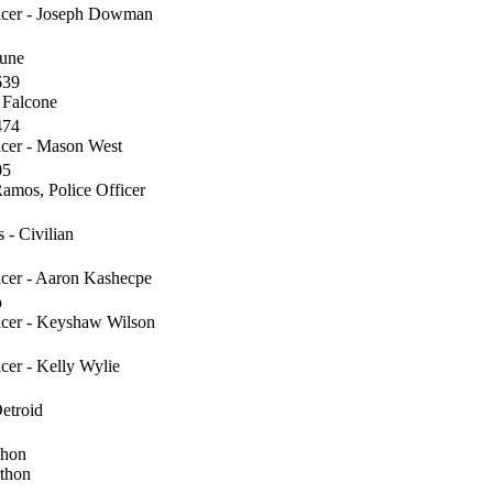
ficer - Joseph Dowman
June
639
 Falcone
474
icer - Mason West
05
amos, Police Officer
 - Civilian
icer - Aaron Kashecpe
p
ficer - Keyshaw Wilson
icer - Kelly Wylie
etroid
thon
thon