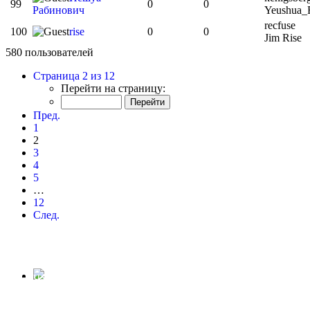
99
0
0
Рабинович
Yeushua_
recfuse
100
rise
0
0
Jim Rise
580 пользователей
Страница 2 из 12
Перейти на страницу:
Пред.
1
2
3
4
5
…
12
След.
ГОРОД ЛАС-ВЕНТУРАС
Часовой пояс:
UTC+03:00