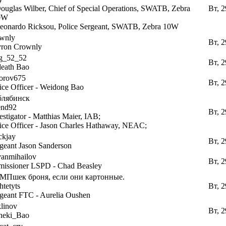
ouglas Wilber, Chief of Special Operations, SWATB, Zebra
Вт, 2
0W
eonardo Ricksou, Police Sergeant, SWATB, Zebra 10W
ownly
Вт, 2
yron Crownly
eg_52_52
Вт, 2
eath Bao
orov675
Вт, 2
ice Officer - Weidong Bao
блябинск
end92
Вт, 2
estigator - Matthias Maier, IAB;
ice Officer - Jason Charles Hathaway, NEAC;
ckjay
Вт, 2
geant Jason Sanderson
vanmihailov
Вт, 2
issioner LSPD - Chad Beasley
БМПшек броня, если они картонные.
htetyts
Вт, 2
geant FTC - Aurelia Oushen
linov
Вт, 2
neki_Bao