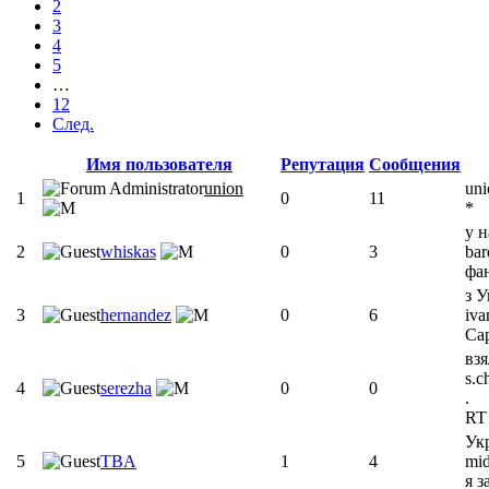
2
3
4
5
…
12
След.
Имя пользователя
Репутация
Сообщения
union
un
1
0
11
*
у 
2
whiskas
0
3
ba
фан
з У
3
hernandez
0
6
iva
Cap
взя
s.c
4
serezha
0
0
.
RT 
Ук
5
TBA
1
4
mid
я з