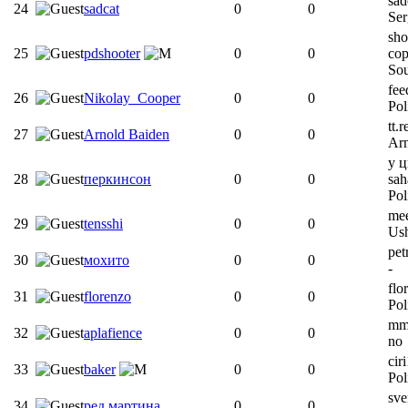
sad
24
sadcat
0
0
Ser
sho
25
pdshooter
0
0
cop
Sou
fee
26
Nikolay_Cooper
0
0
Pol
tt.r
27
Arnold Baiden
0
0
Arn
у 
28
перкинсон
0
0
sa
Pol
me
29
tensshi
0
0
Ush
pet
30
мохито
0
0
-
flo
31
florenzo
0
0
Pol
mm
32
aplafience
0
0
no
cir
33
baker
0
0
Pol
sve
34
ред мартина
0
0