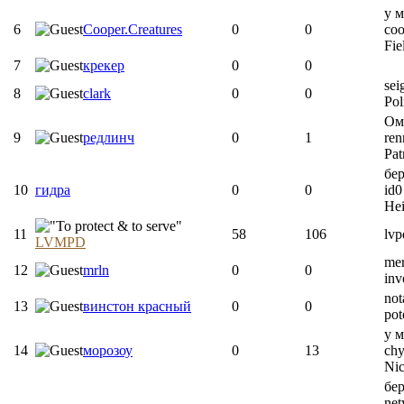
у м
6
Cooper.Creatures
0
0
coo
Fie
7
крекер
0
0
sei
8
clark
0
0
Pol
Ом
9
редлинч
0
1
ren
Pat
бе
10
гидра
0
0
id0
Hei
11
58
106
lvp
LVMPD
mer
12
mrln
0
0
inv
not
13
винстон красный
0
0
po
у 
14
морозоу
0
13
ch
Nic
бер
net