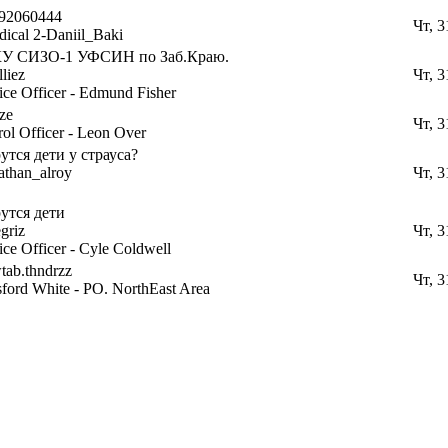
692060444
Чт, 3
ical 2-Daniil_Baki
У СИЗО-1 УФСИН по Заб.Краю.
lliez
Чт, 3
ice Officer - Edmund Fisher
ze
Чт, 3
rol Officer - Leon Over
утся дети у страуса?
athan_alroy
Чт, 3
утся дети
griz
Чт, 3
ice Officer - Cyle Coldwell
tab.thndrzz
Чт, 3
ford White - PO. NorthEast Area