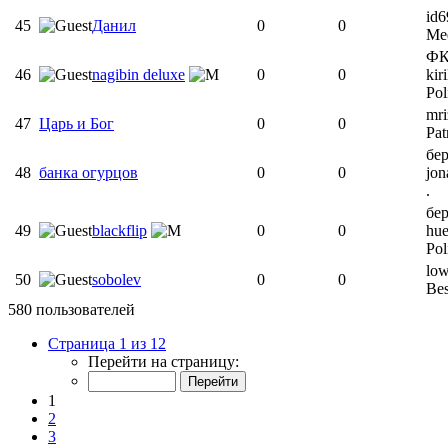
id
45
Данил
0
0
Med
ФК
46
nagibin deluxe
0
0
kiri
Pol
mri
47
Царь и Бог
0
0
Pat
бер
48
банка огурцов
0
0
jon
.
бер
49
blackflip
0
0
hue
Pol
low
50
sobolev
0
0
Bes
580 пользователей
Страница 1 из 12
Перейти на страницу:
1
2
3