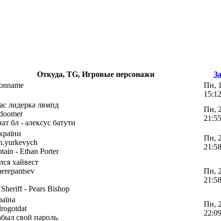
Откуда, TG, Игровые персонажи
З
ionname
Пн, 
15:1
нас лидерка лвмпд
Пн, 
rdoomer
21:5
ат бл - алексус батути
країни
Пн, 
n.yurkevych
21:5
tain - Ethan Porter
лся хайвест
herepantsev
Пн, 
21:5
Sheriff - Pears Bishop
раїна
Пн, 
rogotdat
22:0
абыл свой пароль.