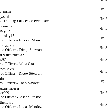
Чт, 3
ck_name
y.shal
Чт, 3
ld Training Officer - Steven Rock
orimarie
Чт, 3
as gotz
pinskiy15
Чт, 3
rol Officer - Jackson Moran
anovsckiy
Чт, 3
ice Officer - Diego Sttewart
ти у пингвина?
ts97
Чт, 3
rol Officer - Afina Grant
anovsckiy
Чт, 3
rol Officer - Diego Sttewart
alu
Чт, 3
rol Officer - Theo Nayrest
ардая мозги
ter999
Чт, 3
ice Officer - Joseph Preston
athenuwu
Чт, 3
ice Officer - Lucas Mendoza