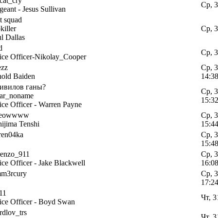
cat_cry
Ср, 3
geant - Jesus Sullivan
t squad
killer
Ср, 3
l Dallas
d
Ср, 3
ice Officer-Nikolay_Cooper
ezz
Ср, 3
old Baiden
14:3
цивилов ганы?
Ср, 3
har_noname
15:3
ice Officer - Warren Payne
eowwww
Ср, 3
ijima Tenshi
15:4
ren04ka
Ср, 3
15:4
renzo_911
Ср, 3
ice Officer - Jake Blackwell
16:0
m3rcury
Ср, 3
17:2
i11
Чт, 3
ice Officer - Boyd Swan
rdlov_trs
Чт, 3