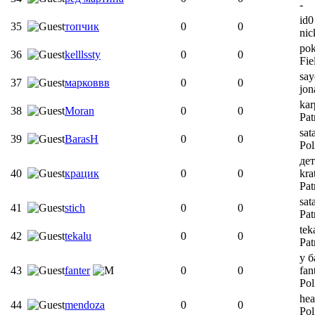
-
id0
35
топчик
0
0
ni
pok
36
kelllssty
0
0
Fie
say
37
марковвв
0
0
jon
kar
38
Moran
0
0
Pat
sat
39
BarasH
0
0
Pol
де
40
крацик
0
0
kra
Pat
sat
41
stich
0
0
Pat
tek
42
tekalu
0
0
Pat
у б
43
fanter
0
0
fan
Pol
he
44
mendoza
0
0
Pol