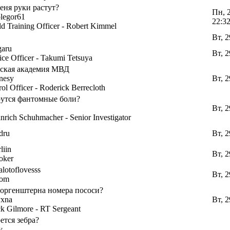
еня руки растут?
Пн, 
legor61
22:3
ld Training Officer - Robert Kimmel
Вт, 2
garu
Вт, 2
ice Officer - Takumi Tetsuya
ская академия МВД
nesy
Вт, 2
rol Officer - Roderick Berrecloth
рутся фантомные боли?
Вт, 2
nrich Schuhmacher - Senior Investigator
dru
Вт, 2
liin
Вт, 2
oker
alotoflovesss
Вт, 2
tom
моргенштерна номера пососи?
yxna
Вт, 2
k Gilmore - RT Sergeant
ется зебра?
y