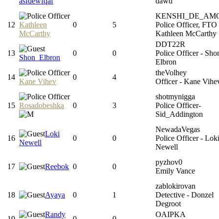
asfdewfqaf
dawd
KENSHI_DE_AM
12
Kathleen
0
5
Police Officer, FTO
McCarthy
Kathleen McCarthy
DDT22R
13
0
0
Police Officer - Sho
Shon_Elbron
Elbron
theVolhey
14
0
4
Kane Vihev
Officer - Kane Vihe
shotmynigga
15
Rosadobeshka
0
3
Police Officer-
Sid_Addington
NewadaVegas
Loki
16
0
0
Police Officer - Lok
Newell
Newell
pyzhov0
17
Reebok
0
0
Emily Vance
zablokirovan
18
Ayaya
0
1
Detective - Donzel
Degroot
Randy
OAIPKA
19
0
0