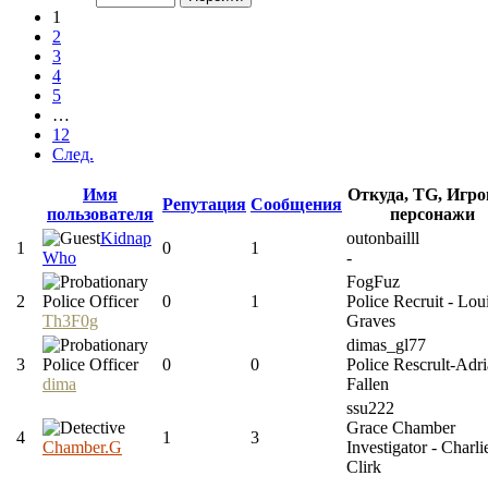
1
2
3
4
5
…
12
След.
Имя
Откуда, TG, Игр
Репутация
Сообщения
пользователя
персонажи
Kidnap
outonbailll
1
0
1
Who
-
FogFuz
2
0
1
Police Recruit - Lou
Th3F0g
Graves
dimas_gl77
3
0
0
Police Rescrult-Adr
dima
Fallen
ssu222
Grace Chamber
4
1
3
Chamber.G
Investigator - Charli
Clirk