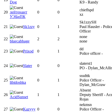
Dog
K9 - Randy
chieflspd
20
лейтенант
0
0
xz
УЭБиПК
Sk1zzySH
21
Sk1zzy
0
1
Paul Hausler - Polic
Officer
none
22
2
2
bluecabbage
none
dd
23
Prixod
0
1
Police officer -
slaterst1
24
Slater
0
0
PO - Dylan_McAllis
sssdttk
25
0
1
Police Officer -
libidoshka
Dylan_McGraw
Absent
26
1
1
Deputy Sheriff - Ac
AcidSunset
Rojas
nekmsn
27
Kazyyy
0
0
Police Officer -