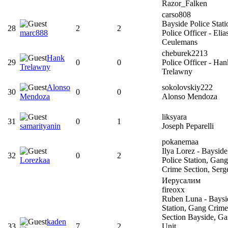
Razor_Falken
carso808
Bayside Police Stati
28
2
2
marc888
Police Officer - Elia
Ceulemans
cheburek2213
Hank
29
0
0
Police Officer - Han
Trelawny
Trelawny
Alonso
sokolovskiy222
30
0
0
Mendoza
Alonso Mendoza
liksyara
31
0
1
samarityanin
Joseph Peparelli
pokanemaa
Ilya Lorez - Bayside
32
0
2
Lorezkaa
Police Station, Gang
Crime Section, Serg
Иерусалим
fireoxx
Ruben Luna - Baysi
Station, Gang Crime
Section Bayside, G
kaden
33
7
2
Unit