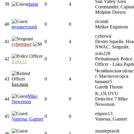
Sun Valley Area
39
damir
0
4
Commander, Captain
Molphie Deeros
riconiti
40
0
0
мушкетский
Melker Engstrom
cyberwk
41
0
4
Dexter Squella. Hea
cyberrqwe
NWAC. Sergeabt.
zolo228
42
0
3
Probationary Police
Zolix12
Officer - Luka Papil
Челябинская облас
г. Магнитогорск
43
0
4
bananiz5
Бахлыш
Gareth Thorne
K_OLOVU
Mike
44
0
0
Detective 7 Mike
Newerson
Newerson
enpass13
45
0
0
Vanessa_Gamret
Vanessa_Gamret
znaniepravdi
46
0
1