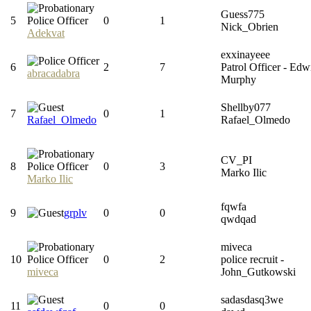
Guess775
5
0
1
Nick_Obrien
Adekvat
exxinayeee
6
2
7
Patrol Officer - Edw
abracadabra
Murphy
Shellby077
7
0
1
Rafael_Olmedo
Rafael_Olmedo
CV_PI
8
0
3
Marko Ilic
Marko Ilic
fqwfa
9
grplv
0
0
qwdqad
miveca
10
0
2
police recruit -
miveca
John_Gutkowski
sadasdasq3we
11
0
0