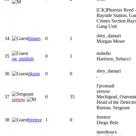
[CK]Phoenix Reed 
Bayside Station, Ga
Crimes Section Bays
Gang Unit
sbey_damari
34
himars
0
1
Morgan Meser
nohello
35
0
1
og_pishlish
Harrison_Sebacci
sbey_damari
36
rikson
0
0
-
Грозный
zersow
37
0
35
Mechigrad_Ostromi
zersow
Head of the Detecti
Bureau. Sergeant
freetror
38
freetror
1
0
Diego Belz
ineedtosex