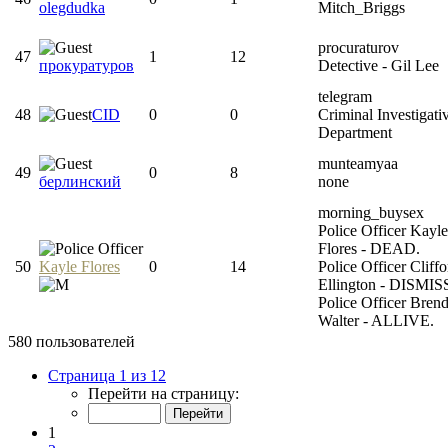
olegdudka
Mitch_Briggs
procuraturov
47
1
12
прокуратуров
Detective - Gil Lee
telegram
48
CID
0
0
Criminal Investigati
Department
munteamyaa
49
0
8
берлинский
none
morning_buysex
Police Officer Kayle
Flores - DEAD.
50
Kayle Flores
0
14
Police Officer Cliffo
Ellington - DISMIS
Police Officer Bren
Walter - ALLIVE.
580 пользователей
Страница 1 из 12
Перейти на страницу:
1