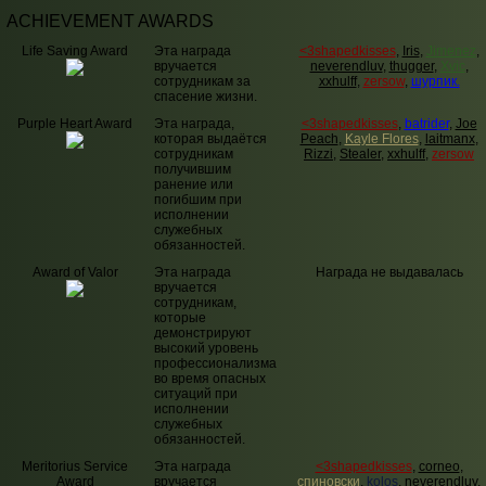
ACHIEVEMENT AWARDS
Life Saving Award
Эта награда
<3shapedkisses
,
Iris
,
Jimenez
,
вручается
neverendluv
,
thugger
,
Xvic
,
сотрудникам за
xxhulff
,
zersow
,
шурпик.
спасение жизни.
Purple Heart Award
Эта награда,
<3shapedkisses
,
batrider
,
Joe
которая выдаётся
Peach
,
Kayle Flores
,
laitmanx
,
сотрудникам
Rizzi
,
Stealer
,
xxhulff
,
zersow
получившим
ранение или
погибшим при
исполнении
служебных
обязанностей.
Award of Valor
Эта награда
Награда не выдавалась
вручается
сотрудникам,
которые
демонстрируют
высокий уровень
профессионализма
во время опасных
ситуаций при
исполнении
служебных
обязанностей.
Meritorius Service
Эта награда
<3shapedkisses
,
corneo
,
Award
вручается
спиновски
,
kolos
,
neverendluv
,