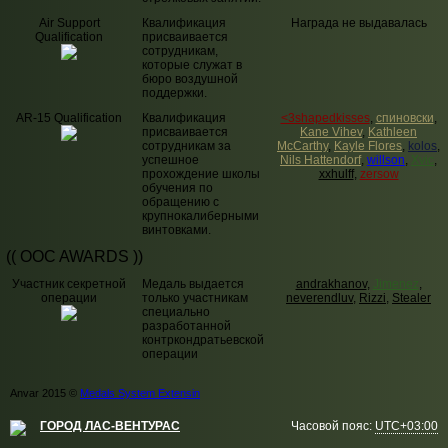
Air Support
Квалификация
Награда не выдавалась
Qualification
присваивается
сотрудникам,
которые служат в
бюро воздушной
поддержки.
AR-15 Qualification
Квалификация
<3shapedkisses
,
спиновски
,
присваивается
Kane Vihev
,
Kathleen
сотрудникам за
McCarthy
,
Kayle Flores
,
kolos
,
успешное
Nils Hattendorf
,
willson
,
Xvic
,
прохождение школы
xxhulff
,
zersow
обучения по
обращению с
крупнокалиберными
винтовками.
(( OOC AWARDS ))
Участник секретной
Медаль выдается
andrakhanov
,
Jimenez
,
операции
только участникам
neverendluv
,
Rizzi
,
Stealer
специально
разработанной
контркондратьевской
операции
Anvar 2015 ©
Medals System Extensin
ГОРОД ЛАС-ВЕНТУРАС
Часовой пояс:
UTC+03:00