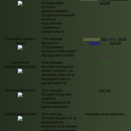
сотрудникам,
xxhulff
которые
демонстрируют
профессиональный
подход к
исполнению
служебных
обязательств.
Exemplary Service
Эта награда
спиновски
,
Iris
,
kolos
,
santi
,
Award
вручается
willson
,
Xvic
,
xxhulff
сотрудникам,
которые показывают
образцовую службу.
Community
Эта награда,
Jimenez
Engagement Award
которую сотрудник
может получить за
активное участие в
мероприятиях от
департамента.
Best Recruit Award
Эта награда,
ростян
которую получают
рекруты,
отличившиеся во
время обучения.
Sharpshooter Award
Эта награда,
Награда не выдавалась
которая выдаётся за
выдающиеся
результаты во время
стрелковых занятий.