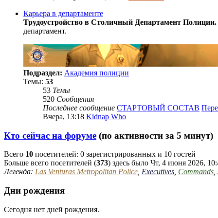
Карьера в департаменте
Трудоустройство в Столичный Департамент Полиции.
департамент.
Подраздел:
Академия полиции
Темы:
53
53
Темы
520
Сообщения
Последнее сообщение
СТАРТОВЫЙ СОСТАВ
Пере
Вчера, 13:18
Kidnap Who
Кто сейчас на форуме
(по активности за 5 минут)
Всего
10
посетителей: 0 зарегистрированных и 10 гостей
Больше всего посетителей (
373
) здесь было Чт, 4 июня 2026, 10
Легенда:
Las Venturas Metropolitan Police
,
Executives
,
Commands
,
Дни рождения
Сегодня нет дней рождения.