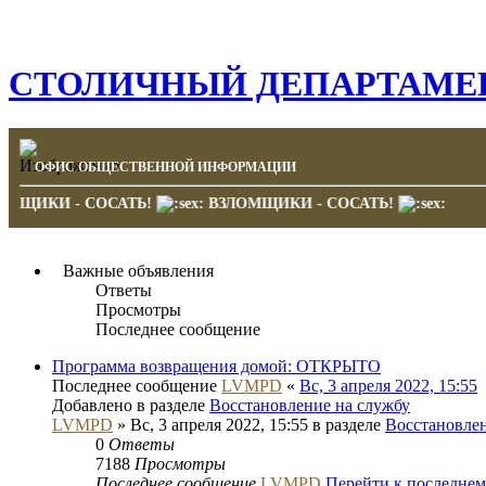
СТОЛИЧНЫЙ ДЕПАРТАМЕН
ОФИС ОБЩЕСТВЕННОЙ ИНФОРМАЦИИ
ВЗЛОМЩИКИ - СОСАТЬ!
ВЗЛОМЩИКИ - СОСАТЬ!
Важные объявления
Ответы
Просмотры
Последнее сообщение
Программа возвращения домой: ОТКРЫТО
Последнее сообщение
LVMPD
«
Вс, 3 апреля 2022, 15:55
Добавлено в разделе
Восстановление на службу
LVMPD
» Вс, 3 апреля 2022, 15:55 в разделе
Восстановлен
0
Ответы
7188
Просмотры
Последнее сообщение
LVMPD
Перейти к последне